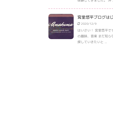
体験してきました。 沖 ..
宮里悠平ブログは
2020/12/9
はいさい！ 宮里悠平で
の趣味、音楽 まだ知ら
探していきたいと ...