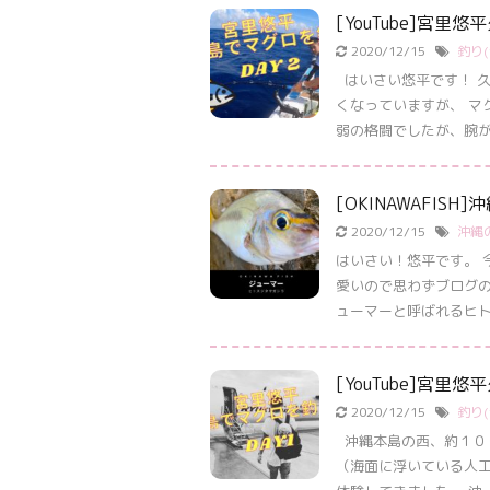
[YouTube]宮里
2020/12/15
釣り(f
はいさい悠平です！ 久
くなっていますが、 マ
弱の格闘でしたが、腕が .
[OKINAWAFIS
2020/12/15
沖縄の
はいさい！悠平です。 
愛いので思わずブログの
ューマーと呼ばれるヒト .
[YouTube]宮里
2020/12/15
釣り(f
沖縄本島の西、約１００
（海面に浮いている人工