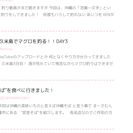
 釣り動画がまだ続きますが 今回は、沖縄の「泡瀬一文字」とい
に釣りをしてきました！ 何度もバラして釣れない あいつを KENが
悠平久米島でマグロを釣る！！DAY3
ishing)
ouTubeのアップロードとか 何となくやり方が分かってきました
 久米島3日目！ 海が荒れていて残念ながらマグロ釣りはできませ
宮里そば"を食べに行きました！
(OKINAWASOBA)
今回は沖縄の美味いものと言えば沖縄そば と言う事で まーさむん
護市にある "宮里そば"を紹介します。 有名店なのでご存知の方