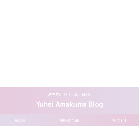
宮里悠平OFFICIAL BLOG
Yuhei Amakuma Blog
Asobi
Ma-samun
Kurashi