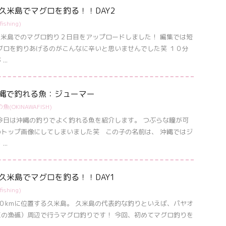
悠平久米島でマグロを釣る！！DAY2
ishing)
米島でのマグロ釣り２日目をアップロードしました！ 編集では短
グロを釣りあげるのがこんなに辛いと思いませんでした笑 １０分
..
H]沖縄で釣れる魚：ジューマー
魚(OKINAWAFISH)
今日は沖縄の釣りでよく釣れる魚を紹介します。 つぶらな瞳が可
トップ画像にしてしまいました笑 この子の名前は、 沖縄ではジ
..
悠平久米島でマグロを釣る！！DAY1
ishing)
kmに位置する久米島。 久米島の代表的な釣りといえば、パヤオ
の漁礁）周辺で行うマグロ釣りです！ 今回、初めてマグロ釣りを