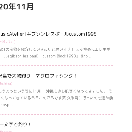
0年11月
MusicAtelier]ギブソンレスポールcustom1998
(Guitar)
自分の宝物を紹介していきたいと思います！ まず始めにエレキギ
son les paul) custom Black1998』 &nb ...
縄の久米島で大物釣り！マグロフィシング！
ishing)
もうあっという間に11月！ 沖縄も少し肌寒くなってきました。 そ
くなってきている今日このごろです笑 久米島に行ったのも遥か前
p ...
泡瀬一文字で釣り！
ishing)