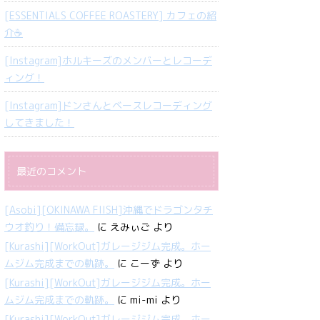
[ESSENTIALS COFFEE ROASTERY] カフェの紹
介☕️
[Instagram]ホルキーズのメンバーとレコーデ
ィング！
[Instagram]ドンさんとベースレコーディング
してきました！
最近のコメント
[Asobi][OKINAWA FIISH]沖縄でドラゴンタチ
ウオ釣り！備忘録。
に
えみぃご
より
[Kurashi][WorkOut]ガレージジム完成。ホー
ムジム完成までの軌跡。
に
こーず
より
[Kurashi][WorkOut]ガレージジム完成。ホー
ムジム完成までの軌跡。
に
mi-mi
より
[Kurashi][WorkOut]ガレージジム完成。ホー