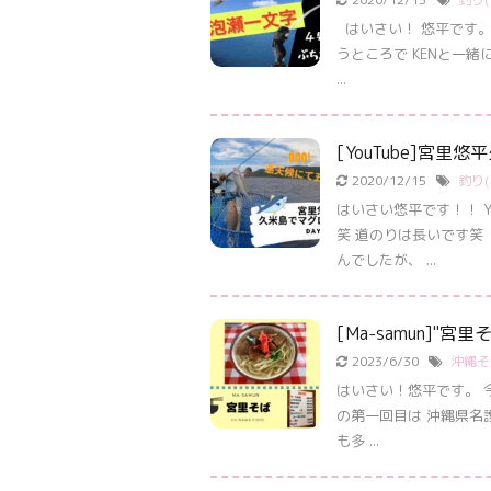
はいさい！ 悠平です。
うところで KENと一緒
...
[YouTube]宮里
2020/12/15
釣り(f
はいさい悠平です！！ Y
笑 道のりは長いです笑
んでしたが、 ...
[Ma-samun]"
2023/6/30
沖縄そば
はいさい！悠平です。 
の第一回目は 沖縄県名
も多 ...