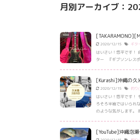
月別アーカイブ：202
[TAKARAMONO][
2020/12/15
ギター
はいさい！悠平です！ 
ター 『ギブソンレスポール(gib
[Kurashi]沖
2020/12/15
釣り(f
はいさい！悠平です！ 
ろそろ半袖ではいられな
のような気がします。 &nbs
[YouTube]沖縄
2020/12/15
釣り(f