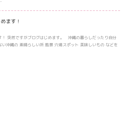
.
じめます！
す！ 突然ですがブログはじめます。 沖縄の暮らしだったり自分
ない沖縄の 素晴らしい所 風景 穴場スポット 美味しいもの などを