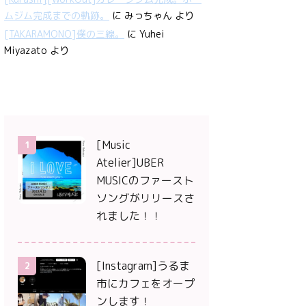
ムジム完成までの軌跡。
に
みっちゃん
より
[TAKARAMONO]僕の三線。
に
Yuhei
Miyazato
より
[Music
1
Atelier]UBER
MUSICのファースト
ソングがリリースさ
れました！！
[Instagram]うるま
2
市にカフェをオープ
ンします！