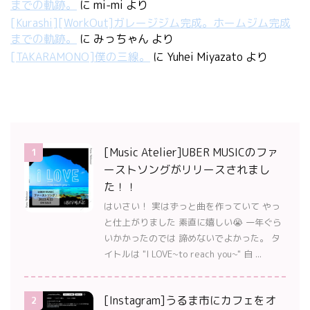
までの軌跡。
に
mi-mi
より
[Kurashi][WorkOut]ガレージジム完成。ホームジム完成
までの軌跡。
に
みっちゃん
より
[TAKARAMONO]僕の三線。
に
Yuhei Miyazato
より
[Music Atelier]UBER MUSICのファ
1
ーストソングがリリースされまし
た！！
はいさい！ 実はずっと曲を作っていて やっ
と仕上がりました 素直に嬉しい😭 一年ぐら
いかかったのでは 諦めないでよかった。 タ
イトルは "I LOVE~to reach you~" 自 ...
[Instagram]うるま市にカフェをオ
2