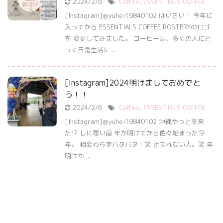
2024/2/6
Coffee
,
ESSENTIALS COFFEE
[Instagram]＠yuhei19840102 はいさい！ 今年に
入ってから ESSENTIALS COFFEE ROSTERYのロゴ
を 変更してみました。 コーヒーは、多くの人にと
って日常生活に ...
[Instagram]2024明けましておめでと
う！！
2024/2/6
Coffee
,
ESSENTIALS COFFEE
[Instagram]＠yuhei19840102 沖縄やっと冬来
た⁉︎ しに寒い🥶 年が明けてから色々始まった今
年。 相変わらずバタバタ！笑 止まれない人。笑 年
明けか ...