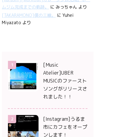
ムジム完成までの軌跡。
に
みっちゃん
より
[TAKARAMONO]僕の三線。
に
Yuhei
Miyazato
より
[Music
1
Atelier]UBER
MUSICのファースト
ソングがリリースさ
れました！！
[Instagram]うるま
2
市にカフェをオープ
ンします！