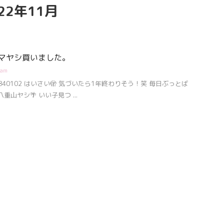
2年11月
ヤエヤマヤシ買いました。
ram
hei19840102 はいさい🫣 気づいたら1年終わりそう！笑 毎日ぶっとば
重山ヤシ🌴 いい子見つ ...