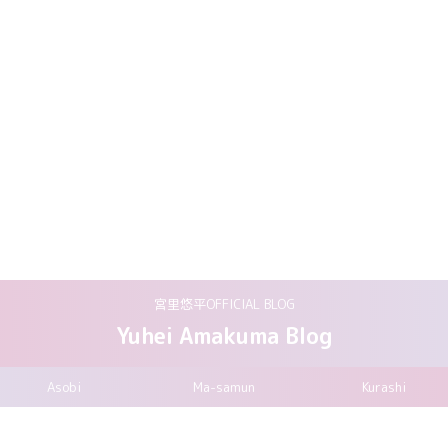
宮里悠平OFFICIAL BLOG
Yuhei Amakuma Blog
Asobi
Ma-samun
Kurashi