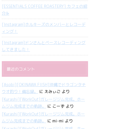
[ESSENTIALS COFFEE ROASTERY] カフェの紹
介☕️
[Instagram]ホルキーズのメンバーとレコーデ
ィング！
[Instagram]ドンさんとベースレコーディング
してきました！
最近のコメント
[Asobi][OKINAWA FIISH]沖縄でドラゴンタチ
ウオ釣り！備忘録。
に
えみぃご
より
[Kurashi][WorkOut]ガレージジム完成。ホー
ムジム完成までの軌跡。
に
こーず
より
[Kurashi][WorkOut]ガレージジム完成。ホー
ムジム完成までの軌跡。
に
mi-mi
より
[Kurashi][WorkOut]ガレージジム完成。ホー