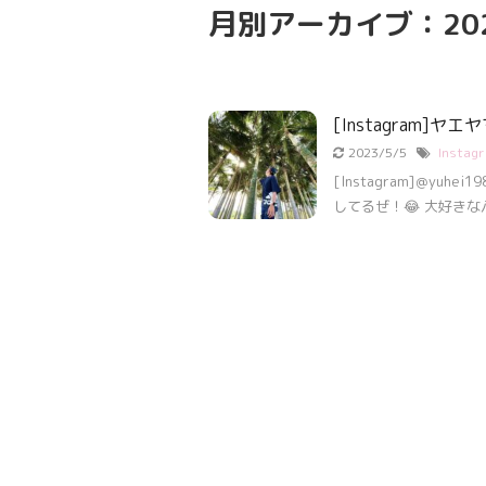
月別アーカイブ：202
[Instagram]
2023/5/5
Instag
[Instagram]＠yu
してるぜ！😂 大好きな八