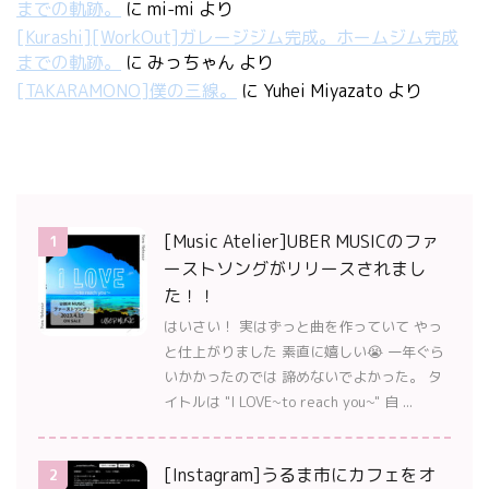
までの軌跡。
に
mi-mi
より
[Kurashi][WorkOut]ガレージジム完成。ホームジム完成
までの軌跡。
に
みっちゃん
より
[TAKARAMONO]僕の三線。
に
Yuhei Miyazato
より
[Music Atelier]UBER MUSICのファ
1
ーストソングがリリースされまし
た！！
はいさい！ 実はずっと曲を作っていて やっ
と仕上がりました 素直に嬉しい😭 一年ぐら
いかかったのでは 諦めないでよかった。 タ
イトルは "I LOVE~to reach you~" 自 ...
[Instagram]うるま市にカフェをオ
2