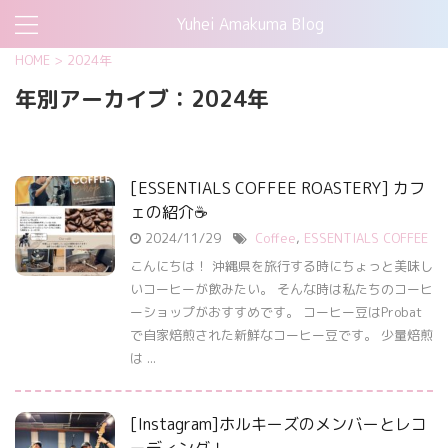
Yuhei Amakuma Blog
HOME
>
2024年
年別アーカイブ：2024年
[ESSENTIALS COFFEE ROASTERY] カフ
ェの紹介☕️
2024/11/29
Coffee
,
ESSENTIALS COFFEE
こんにちは！ 沖縄県を旅行する時にちょっと美味し
いコーヒーが飲みたい。 そんな時は私たちのコーヒ
ーショップがおすすめです。 コーヒー豆はProbat
で自家焙煎された新鮮なコーヒー豆です。 少量焙煎
は ...
[Instagram]ホルキーズのメンバーとレコ