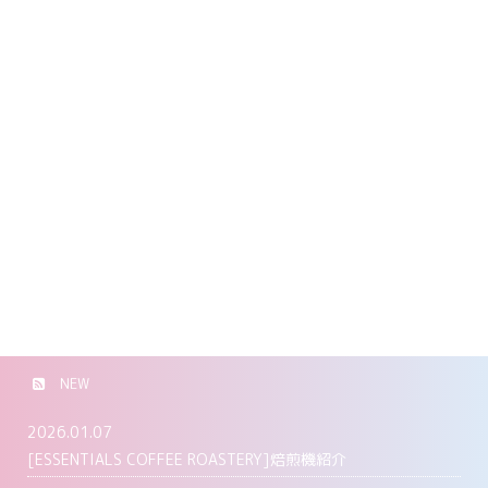
NEW
2026.01.07
[ESSENTIALS COFFEE ROASTERY]焙煎機紹介