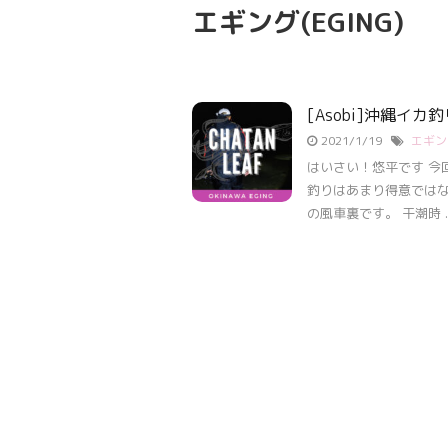
エギング(EGING)
[Asobi]沖縄イカ
2021/1/19
エギング
はいさい！悠平です 今
釣りはあまり得意ではな
の風車裏です。 干潮時 ..