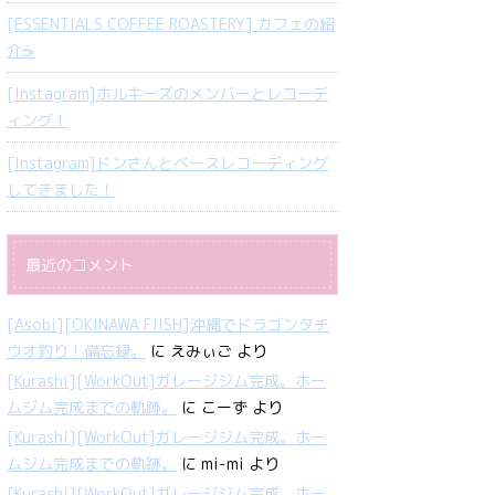
[ESSENTIALS COFFEE ROASTERY] カフェの紹
介☕️
[Instagram]ホルキーズのメンバーとレコーデ
ィング！
[Instagram]ドンさんとベースレコーディング
してきました！
最近のコメント
[Asobi][OKINAWA FIISH]沖縄でドラゴンタチ
ウオ釣り！備忘録。
に
えみぃご
より
[Kurashi][WorkOut]ガレージジム完成。ホー
ムジム完成までの軌跡。
に
こーず
より
[Kurashi][WorkOut]ガレージジム完成。ホー
ムジム完成までの軌跡。
に
mi-mi
より
[Kurashi][WorkOut]ガレージジム完成。ホー