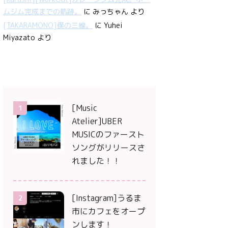
ムジム完成までの軌跡。
に
みっちゃん
より
[TAKARAMONO]僕の三線。
に
Yuhei
Miyazato
より
[Music
1
Atelier]UBER
MUSICのファースト
ソングがリリースさ
れました！！
[Instagram]うるま
2
市にカフェをオープ
ンします！