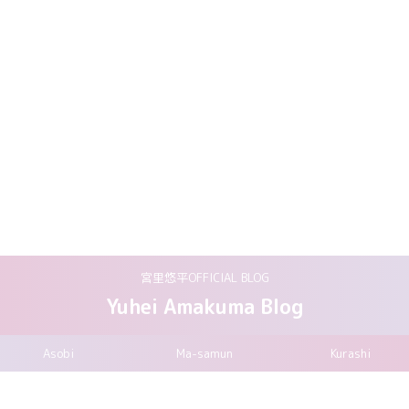
宮里悠平OFFICIAL BLOG
Yuhei Amakuma Blog
Asobi
Ma-samun
Kurashi