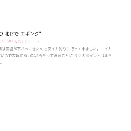
釣り 北谷で"エギング"
(EGING)
,
釣り(fishing)
回は気温が下がってきたので夜イカ釣りに行って来ました。 イカ
いので友達に習いながらやってみることに 今回のポイントは北谷
.