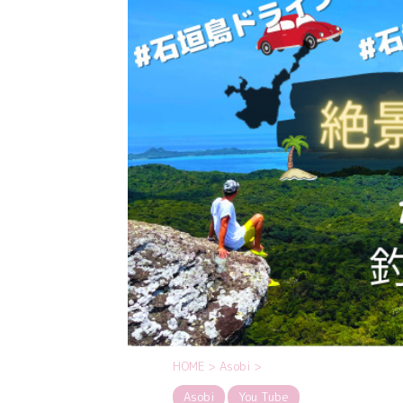
HOME
>
Asobi
>
Asobi
You Tube