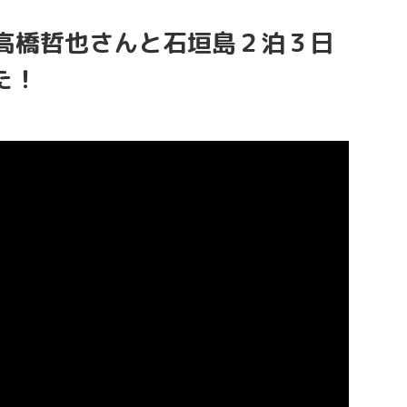
Tube]高橋哲也さんと石垣島２泊３日
た！