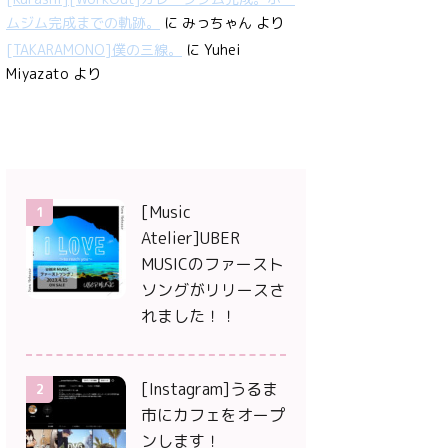
ムジム完成までの軌跡。
に
みっちゃん
より
[TAKARAMONO]僕の三線。
に
Yuhei
Miyazato
より
[Music
1
Atelier]UBER
MUSICのファースト
ソングがリリースさ
れました！！
[Instagram]うるま
2
市にカフェをオープ
ンします！