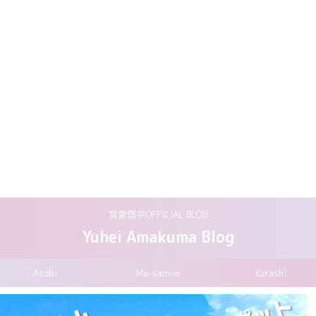
宮里悠平OFFICIAL BLOG
Yuhei Amakuma Blog
Asobi
Ma-samun
Kurashi