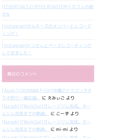
[ESSENTIALS COFFEE ROASTERY] カフェの紹
介☕️
[Instagram]ホルキーズのメンバーとレコーデ
ィング！
[Instagram]ドンさんとベースレコーディング
してきました！
最近のコメント
[Asobi][OKINAWA FIISH]沖縄でドラゴンタチ
ウオ釣り！備忘録。
に
えみぃご
より
[Kurashi][WorkOut]ガレージジム完成。ホー
ムジム完成までの軌跡。
に
こーず
より
[Kurashi][WorkOut]ガレージジム完成。ホー
ムジム完成までの軌跡。
に
mi-mi
より
[Kurashi][WorkOut]ガレージジム完成。ホー