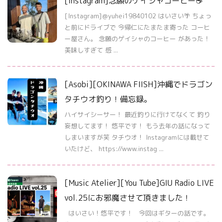
[Instagram]念願のゲイシャコーヒー☕️
[Instagram]＠yuhei19840102 はいさい🌴 ちょっ
と前にドライブで 今帰仁にたまたま寄った コーヒ
ー屋さん。 念願のゲイシャのコーヒー があった！
美味しすぎて 感 ...
[Asobi][OKINAWA FIISH]沖縄でドラゴン
タチウオ釣り！備忘録。
ハイサイシーサー！ 最近釣りに行けてなくて 釣り
妄想してます！ 悠平です！ もう去年の話になって
しまいますが笑 タチウオ！ Instagramには載せて
いたけど、 https://www.instag ...
[Music Atelier][You Tube]GIU Radio LIVE
vol.25にお邪魔させて頂きました！
はいさい！悠平です！ 今回はギターの話です。