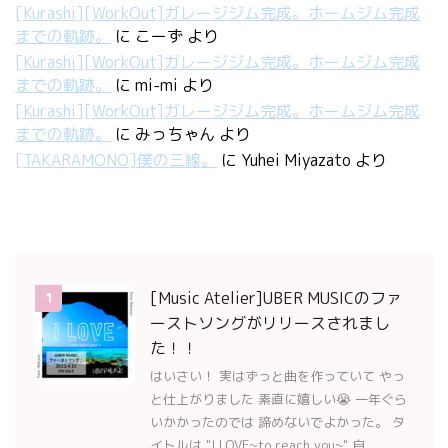
[Kurashi][WorkOut]ガレージジム完成。ホームジム完成
までの軌跡。
に
こーず
より
[Kurashi][WorkOut]ガレージジム完成。ホームジム完成
までの軌跡。
に
mi-mi
より
[Kurashi][WorkOut]ガレージジム完成。ホームジム完成
までの軌跡。
に
みっちゃん
より
[TAKARAMONO]僕の三線。
に
Yuhei Miyazato
より
[Music Atelier]UBER MUSICのファ
1
ーストソングがリリースされまし
た！！
はいさい！ 実はずっと曲を作っていて やっ
と仕上がりました 素直に嬉しい😭 一年ぐら
いかかったのでは 諦めないでよかった。 タ
イトルは "I LOVE~to reach you~" 自 ...