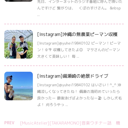
先日、インターネットのラジオ番組に呼んで頂いた
んですけど 繋がりは、 くぼのすけさん。 &nbsp
...
[Instagram]沖縄の無農薬ピーマン収穫
[Instagram]＠yuhei19840102 ピーマン！ピーマ
ン！🫑🌴 収穫してきたよ😊 マサさんのピーマン
大きくて美味しい！ 毎 ...
[Instagram]備瀬崎の絶景ドライブ
[Instagram]＠yuhei19840102 はいさい！^_^ 沖
縄涼しくなってきたね！ 備瀬の海初めていったら
良かったー 最後泳げばよかったなー🏖 しかし犬毛
よ！ 刈ろうやっ ...
PREV
[MusicAtelier][TAKARAMONO]音楽ウチナー話 機