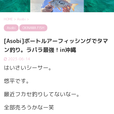
HOME
>
Asobi
>
Asobi
OKINAWA FISH
[Asobi]ボートルアーフィッシングでタマ
ン釣り。ラパラ最強！in沖縄
2023-06-14
はいさいシーサー。
悠平です。
最近フカセ釣りしてないなー。
全部売ろうかなー笑