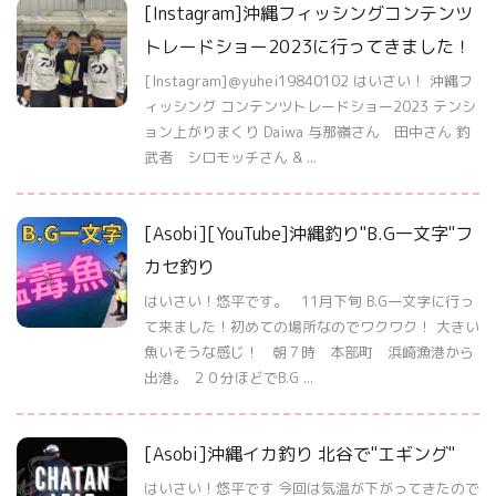
[Instagram]沖縄フィッシングコンテンツ
トレードショー2023に行ってきました！
[Instagram]＠yuhei19840102 はいさい！ 沖縄フ
ィッシング コンテンツトレードショー2023 テンシ
ョン上がりまくり Daiwa 与那嶺さん 田中さん 釣
武者 シロモッチさん & ...
[Asobi][YouTube]沖縄釣り"B.G一文字"フ
カセ釣り
はいさい！悠平です。 11月下旬 B.G一文字に行っ
て来ました！初めての場所なのでワクワク！ 大きい
魚いそうな感じ！ 朝７時 本部町 浜崎漁港から
出港。 ２０分ほどでB.G ...
[Asobi]沖縄イカ釣り 北谷で"エギング"
はいさい！悠平です 今回は気温が下がってきたので