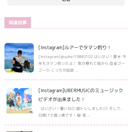
関連記事
[Instagram]ルアーでタマン釣り！
[Instagram]＠yuhei19840102 はいさい！夏☀️ 今
年もタマン釣ったよ！ 魚が暴れて指から 血🩸ゴー
ゴー💦 こっちが血抜 ...
[Instagram]UBERMUSICのミュージック
ビデオが出来ました！
はいさい！暑いね🙂 脚トレしました🏋️‍♀️ そして、
日焼けで真っ黒です！😂 音 ...