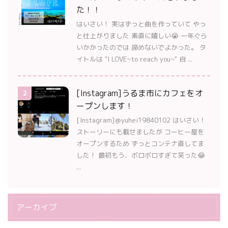
た！！
はいさい！ 実はずっと曲を作っていて やっ
と仕上がりました 素直に嬉しい😭 一年ぐら
いかかったのでは 諦めないでよかった。 タ
イトルは "I LOVE~to reach you~" 自 ...
[Instagram]うるま市にカフェをオ
2
ープンします！
[Instagram]＠yuhei19840102 はいさい！
ストーリーにも載せましたが コーヒー屋を
オープンするため ずっとコンテナ直してま
した！ 最初もう、ボロボロすぎて笑った😂
...
アーカイブ