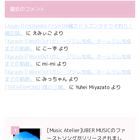
最近のコメント
[Asobi][OKINAWA FIISH]沖縄でドラゴンタチウオ釣り！
備忘録。
に
えみぃご
より
[Kurashi][WorkOut]ガレージジム完成。ホームジム完成
までの軌跡。
に
こーず
より
[Kurashi][WorkOut]ガレージジム完成。ホームジム完成
までの軌跡。
に
mi-mi
より
[Kurashi][WorkOut]ガレージジム完成。ホームジム完成
までの軌跡。
に
みっちゃん
より
[TAKARAMONO]僕の三線。
に
Yuhei Miyazato
より
[Music Atelier]UBER MUSICのファ
1
ーストソングがリリースされまし