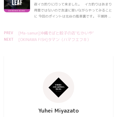
夜イカ釣りに行って来ました。 イカ釣りはあまり
得意ではないので友達に習いながらやってみること
に 今回のポイントは北谷の風車裏です。 干潮時 ...
PREV
[Ma-samun]沖縄そばと餃子の店"むかいや"
NEXT
[OKINAWA FISH]タマン（ハマフエフキ）
Yuhei Miyazato