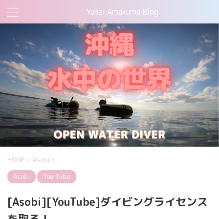
Yuhei Amakuma Blog
HOME
>
Asobi
>
Asobi
You Tube
[Asobi][YouTube]ダイビングライセンス
を取る！