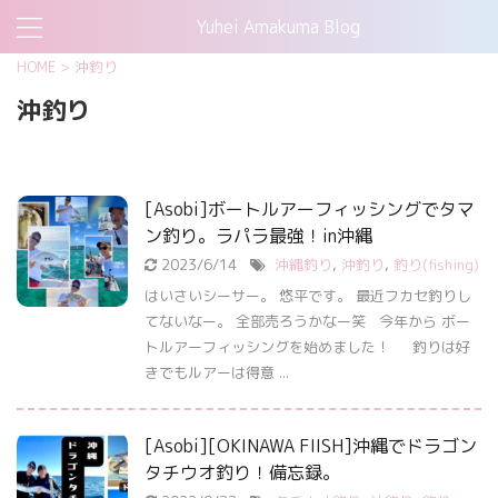
Yuhei Amakuma Blog
HOME
>
沖釣り
沖釣り
[Asobi]ボートルアーフィッシングでタマ
ン釣り。ラパラ最強！in沖縄
2023/6/14
沖縄釣り
,
沖釣り
,
釣り(fishing)
はいさいシーサー。 悠平です。 最近フカセ釣りし
てないなー。 全部売ろうかなー笑 今年から ボー
トルアーフィッシングを始めました！ 釣りは好
きでもルアーは得意 ...
[Asobi][OKINAWA FIISH]沖縄でドラゴン
タチウオ釣り！備忘録。