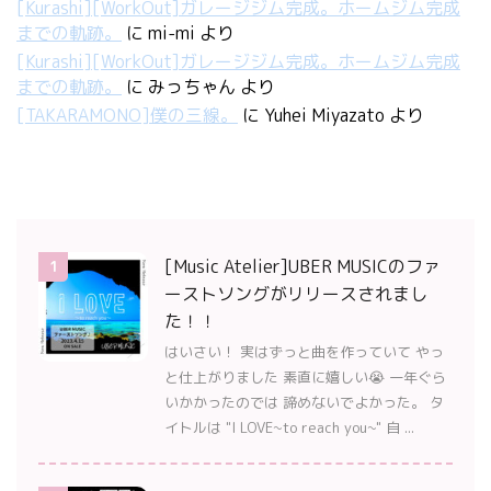
[Kurashi][WorkOut]ガレージジム完成。ホームジム完成
までの軌跡。
に
mi-mi
より
[Kurashi][WorkOut]ガレージジム完成。ホームジム完成
までの軌跡。
に
みっちゃん
より
[TAKARAMONO]僕の三線。
に
Yuhei Miyazato
より
[Music Atelier]UBER MUSICのファ
1
ーストソングがリリースされまし
た！！
はいさい！ 実はずっと曲を作っていて やっ
と仕上がりました 素直に嬉しい😭 一年ぐら
いかかったのでは 諦めないでよかった。 タ
イトルは "I LOVE~to reach you~" 自 ...