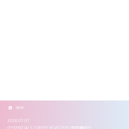
NEW
2026.01.07
[ESSENTIALS COFFEE ROASTERY]焙煎機紹介