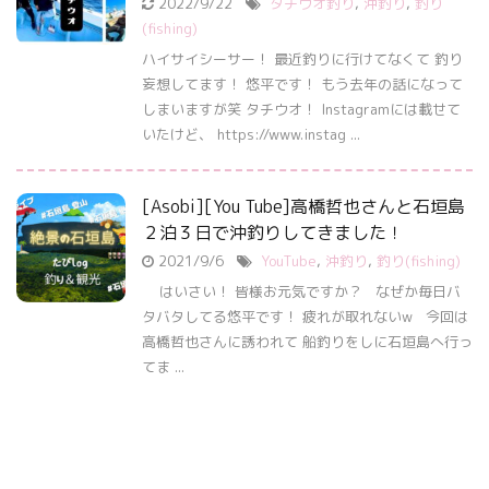
2022/9/22
タチウオ釣り
,
沖釣り
,
釣り
(fishing)
ハイサイシーサー！ 最近釣りに行けてなくて 釣り
妄想してます！ 悠平です！ もう去年の話になって
しまいますが笑 タチウオ！ Instagramには載せて
いたけど、 https://www.instag ...
[Asobi][You Tube]高橋哲也さんと石垣島
２泊３日で沖釣りしてきました！
2021/9/6
YouTube
,
沖釣り
,
釣り(fishing)
はいさい！ 皆様お元気ですか？ なぜか毎日バ
タバタしてる悠平です！ 疲れが取れないw 今回は
高橋哲也さんに誘われて 船釣りをしに石垣島へ行っ
てま ...